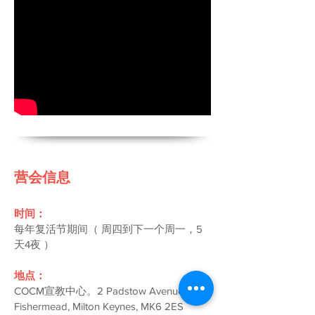
营会信息
时间：
每年复活节期间（ 周四到下一个周一，5
天4夜 ）
地点：
COCM宣教中心。2 Padstow Avenue,
Fishermead, Milton Keynes, MK6 2ES