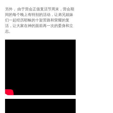
另外， 由于营会正值复活节周末，营会期
间的每个晚上有特别的活动，让弟兄姐妹
们一起经历耶稣的十架苦路和荣耀的复
活，让大家在神的面前再一次的委身和立
志。