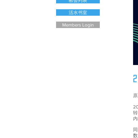
教会列表
活水书室
Members Login
原
2
转
内
同
数