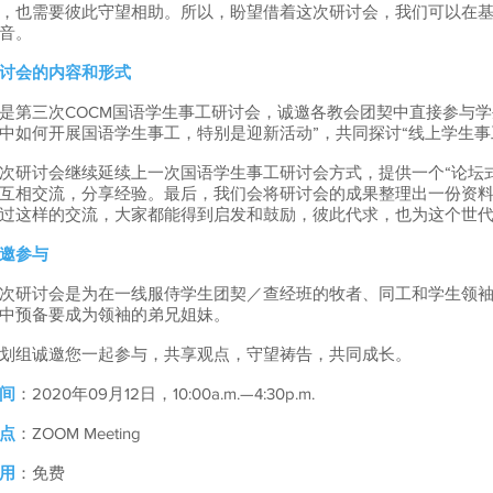
，也需要彼此守望相助。所以，盼望借着这次研讨会，我们可以在
音。
讨会的内容和形式
是第三次COCM国语学生事工研讨会，诚邀各教会团契中直接参与学
中如何开展国语学生事工，特别是迎新活动”，共同探讨“线上学生事
次研讨会继续延续上一次国语学生事工研讨会方式，提供一个“论坛
互相交流，分享经验。最后，我们会将研讨会的成果整理出一份资
过这样的交流，大家都能得到启发和鼓励，彼此代求，也为这个世
邀参与
次研讨会是为在一线服侍学生团契／查经班的牧者、同工和学生领
中预备要成为领袖的弟兄姐妹。
划组诚邀您一起参与，共享观点，守望祷告，共同成长。
间
：2020年09月12日，10:00a.m.—4:30p.m.
点
：ZOOM Meeting
用
：免费