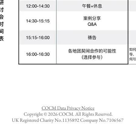
COCM Data Privacy Notice
Copyright © 2026
COCM. All Rights Reserved.
UK
Registered Charity No.1135892 Company No.7106567