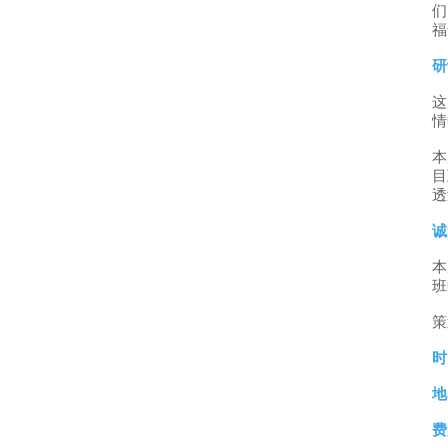
们
福
研
这
情
本
目
透
诚
本
班
策
时
地
费