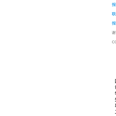
报
联
报
谢
C